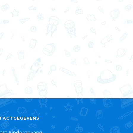
TACTGEGEVENS
casa Kinderopvang