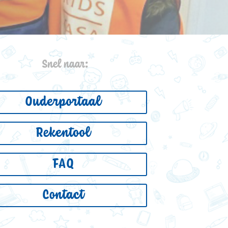
Snel naar:
Ouderportaal
Rekentool
FAQ
Contact