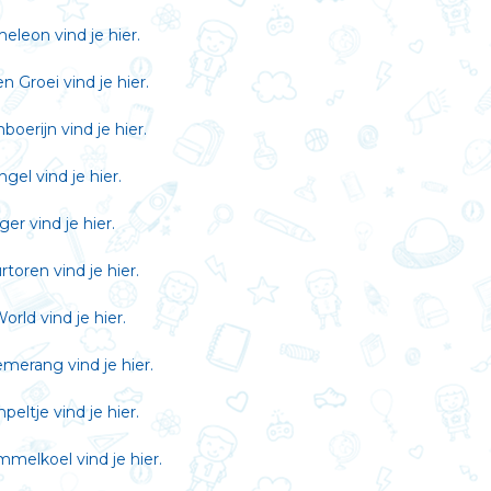
meleon vind je
hier
.
en Groei vind je
hier
.
mboerijn vind je
hier
.
angel vind je
hier
.
eger vind je
hier
.
urtoren vind je
hier
.
World vind je
hier
.
oemerang vind je
hier
.
mpeltje vind je
hier
.
ummelkoel vind je
hier
.