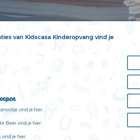
aties van Kidscasa Kinderopvang vind je
:
roepen
kenootje vind je
hier
.
ote Beer vind je
hier
.
 vind je
hier
.