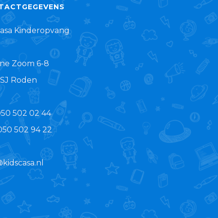
TACTGEGEVENS
casa Kinderopvang
ne Zoom 6-8
 SJ Roden
050 502 02 44
 050 502 94 22
@kidscasa.nl