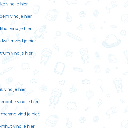
rke vind je
hier
.
ndem vind je
hier
.
lkhof vind je
hier
.
adwizer vind je
hier
.
ctrum vind je
hier
.
uk vind je
hier
.
kenootje vind je
hier
.
oemerang vind je
hier
.
oomhut vind je
hier
.