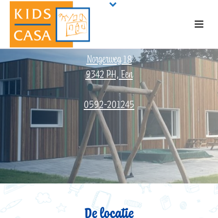
Een, Kids & Co
Norgerweg 18
9342 PH, Een
0592-201245
De locatie