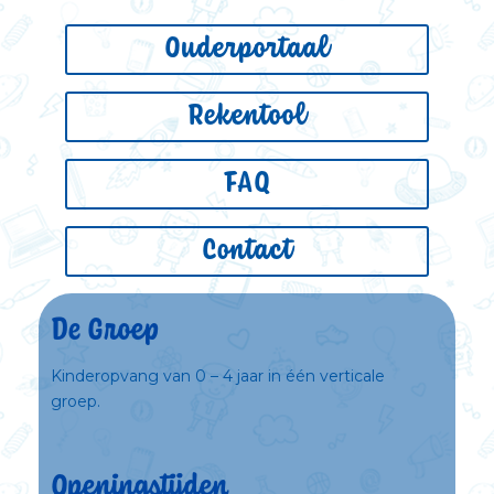
Ouderportaal
Rekentool
FAQ
Contact
De Groep
Kinderopvang van 0 – 4 jaar in één verticale
groep.
Openingstijden