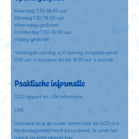
Maandag 7.30-18.00 uur
Dinsdag 7.30-18.00 uur
Woensdag gesloten
Donderdag 7.30-18.00 uur
Vrijdag gesloten
*Verlengde opvang is in overleg mogelijk vanaf
7.00 uur ’s morgens en tot 18.30 uur ’s avonds
Praktische informatie
GGD rapport en LRK informatie
LRK:
Uiteraard wil je als ouder weten hoe de GGD ons
Kinderdagverblijf heeft beoordeeld. Je vindt het
meest recente
rapport hier.