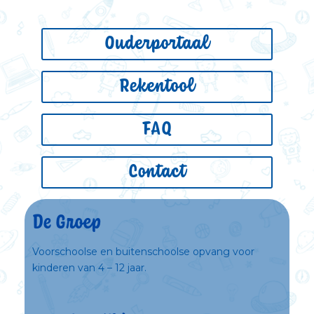
Ouderportaal
Rekentool
FAQ
Contact
De Groep
Voorschoolse en buitenschoolse opvang voor
kinderen van 4 – 12 jaar.