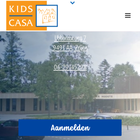
Zeijen, de Zeijerhoogte
Ubbenaseweg 7
9491 AA, Zeijen
06-29145298
Aanmelden