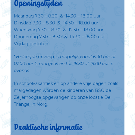
Openingstijden
Maandag 7.30 – 8.30 & 14.30 – 18.00 uur
Dinsdag 7.30 – 8.30 & 14.30 – 18.00 uur
Woensdag 7.30 – 8.30 & 12.30 – 18.00 uur
Donderdag 7.30 – 8.30 & 14.30 – 18.00 uur
Vrijdag gesloten
*
Verlengde opvang is mogelijk vanaf 6.30 uur of
07.00 uur ’s morgens en tot 18.30 of 19.00 uur ’s
avonds
In schoolvakanties en op andere vrije dagen zoals
margedagen worden de kinderen van BSO de
Zeijerhoogte opgevangen op onze locatie De
Triangel in Norg.
Praktische informatie