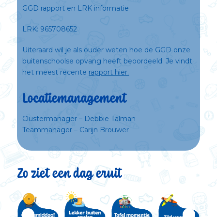
GGD rapport en LRK informatie
LRK: 965708652
Uiteraard wil je als ouder weten hoe de GGD onze
buitenschoolse opvang heeft beoordeeld. Je vindt
het meest recente
rapport hier.
Locatiemanagement
Clustermanager – Debbie Talman
Teammanager – Carijn Brouwer
Zo ziet een dag eruit